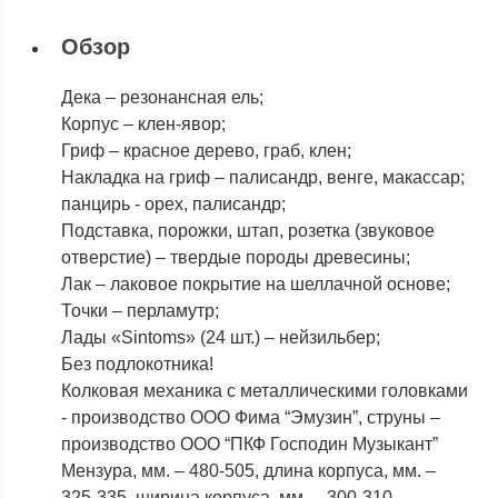
Обзор
У нас в гостях
У нас в гостях Д
Дека – резонансная ель;
телеканал ОТР.
школа искусств 
Корпус – клен-явор;
города Раменское
Гриф – красное дерево, граб, клен;
В преддверии дна балалайки,
Накладка на гриф – палисандр, венге, макассар;
который состоится 23 июня, к
Нашу фабрику посет
панцирь - орех, палисандр;
нам в гости приехал...
ученики и преподава
Подставка, порожки, штап, розетка (звуковое
Детской школы искусс
ПОДРОБНЕЕ
отверстие) – твердые породы древесины;
ПОДРОБНЕЕ
Лак – лаковое покрытие на шеллачной основе;
Василий
Точки – перламутр;
Сугробов
Васи
Лады «Sintoms» (24 шт.) – нейзильбер;
9 июня 2023 22:34
Сугро
Без подлокотника!
22 февраля 2023 20:0
Колковая механика с металлическими головками
- производство ООО Фима “Эмузин”, струны –
производство ООО “ПКФ Господин Музыкант”
Мензура, мм. – 480-505, длина корпуса, мм. –
325-335, ширина корпуса, мм. – 300-310.